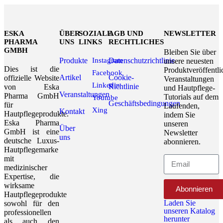
ESKA
ÜBER
SOZIALE
AGB UND
NEWSLETTER
PHARMA
UNS
LINKS
RECHTLICHES
GMBH
Bleiben Sie über
Produkte
Instagram
Datenschutzrichtlinie
unsere neuesten
Dies ist die
Produktveröffentl
Facebook
Artikel
Cookie-
offizielle Website
Veranstaltungen
Linkedin
Richtlinie
von Eska
und Hautpflege-
Veranstaltungen
Pharma GmbH
Tutorials auf dem
Youtube
Geschäftsbedingungen
für
Laufenden,
Xing
Kontakt
Hautpflegeprodukte.
indem Sie
Eska Pharma
unseren
Über
GmbH ist eine
Newsletter
uns
deutsche Luxus-
abonnieren.
Hautpflegemarke
mit
medizinischer
Expertise, die
wirksame
Abonnieren
Hautpflegeprodukte
Laden Sie
sowohl für den
unseren Katalog
professionellen
herunter
als auch den