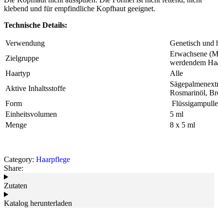
klebend und für empfindliche Kopfhaut geeignet.
Technische Details:
Verwendung
Genetisch und 
Erwachsene (M
Zielgruppe
werdendem Ha
Haartyp
‎Alle
Sägepalmenextr
Aktive Inhaltsstoffe
Rosmarinöl, Bre
Form
‎ Flüssigampulle
Einheitsvolumen
5 ml
Menge
8 x 5 ml
Category:
Haarpflege
Share:
Zutaten
Katalog herunterladen