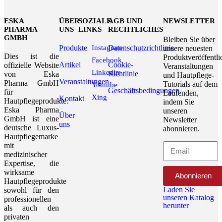
ESKA
ÜBER
SOZIALE
AGB UND
NEWSLETTER
PHARMA
UNS
LINKS
RECHTLICHES
GMBH
Bleiben Sie über
Produkte
Instagram
Datenschutzrichtlinie
unsere neuesten
Dies ist die
Produktveröffentl
Facebook
Artikel
Cookie-
offizielle Website
Veranstaltungen
Linkedin
Richtlinie
von Eska
und Hautpflege-
Veranstaltungen
Pharma GmbH
Tutorials auf dem
Youtube
Geschäftsbedingungen
für
Laufenden,
Xing
Kontakt
Hautpflegeprodukte.
indem Sie
Eska Pharma
unseren
Über
GmbH ist eine
Newsletter
uns
deutsche Luxus-
abonnieren.
Hautpflegemarke
mit
medizinischer
Expertise, die
wirksame
Abonnieren
Hautpflegeprodukte
Laden Sie
sowohl für den
unseren Katalog
professionellen
herunter
als auch den
privaten