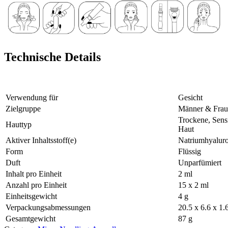
Technische Details
Verwendung für
Gesicht
Zielgruppe
Männer & Frau
Trockene, Sens
Hauttyp
Haut
Aktiver Inhaltsstoff(e)
Natriumhyaluro
Form
‎Flüssig
Duft
‎Unparfümiert
Inhalt pro Einheit
2 ml
Anzahl pro Einheit
15 x 2 ml
Einheitsgewicht
4 g
Verpackungsabmessungen
20.5 x 6.6 x 1.
Gesamtgewicht
87 g