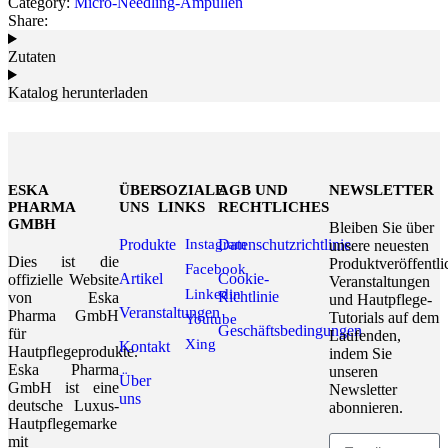
Category:
Micro-Needling-Ampullen
Share:
Zutaten
Katalog herunterladen
ESKA
ÜBER
SOZIALE
AGB UND
NEWSLETTER
PHARMA
UNS
LINKS
RECHTLICHES
GMBH
Bleiben Sie über
Produkte
Instagram
Datenschutzrichtlinie
unsere neuesten
Dies ist die
Produktveröffentl
Facebook
Artikel
Cookie-
offizielle Website
Veranstaltungen
Linkedin
Richtlinie
von Eska
und Hautpflege-
Veranstaltungen
Pharma GmbH
Tutorials auf dem
Youtube
Geschäftsbedingungen
für
Laufenden,
Xing
Kontakt
Hautpflegeprodukte.
indem Sie
Eska Pharma
unseren
Über
GmbH ist eine
Newsletter
uns
deutsche Luxus-
abonnieren.
Hautpflegemarke
mit